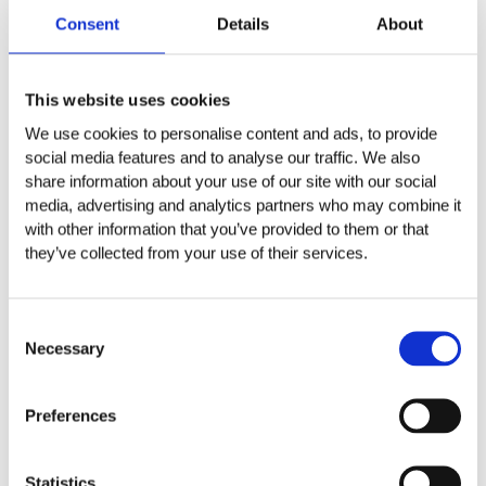
19,00
€
Aggiungi al carrello
10,00
€
Consent
Details
About
Aggiungi al carrello
19,00
€
Aggiungi al carrello
19,00
€
Aggiungi al carrello
Aggiungi al carrello
This website uses cookies
Aggiungi al carrello
SCEGLI LA CATEGORIA
We use cookies to personalise content and ads, to provide
social media features and to analyse our traffic. We also
share information about your use of our site with our social
Friuli-Venezia Giulia
media, advertising and analytics partners who may combine it
Linea Tenuta Plozner
with other information that you’ve provided to them or that
they’ve collected from your use of their services.
Linea Tenuta Plozner Superiore
Consent
Senza categoria
Necessary
Selection
Spumanti
Preferences
Toscana
Tenuta Poggio Marchino
Statistics