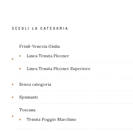
11,00
€
Aggiungi al carrello
11,00
€
Aggiungi al carrello
11,00
€
Aggiungi al carrello
Aggiungi al carrello
Aggiungi al carrello
SCEGLI LA CATEGORIA
Friuli-Venezia Giulia
Linea Tenuta Plozner
Linea Tenuta Plozner Superiore
Senza categoria
Spumanti
Toscana
Tenuta Poggio Marchino