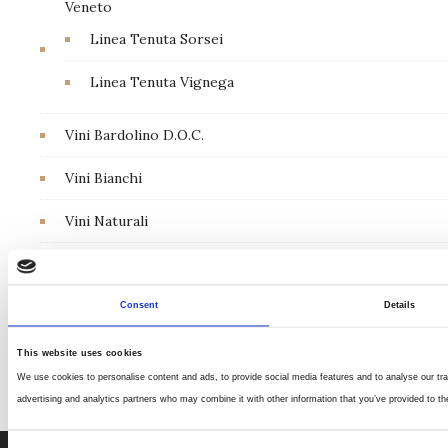
Veneto
Linea Tenuta Sorsei
Linea Tenuta Vignega
Vini Bardolino D.O.C.
Vini Bianchi
Vini Naturali
Vini Rosati
Vini Rossi
Consent
Details
Vini Valpolicella D.O.C.
This website uses cookies
We use cookies to personalise content and ads, to provide social media features and to analyse our traf
advertising and analytics partners who may combine it with other information that you’ve provided to the