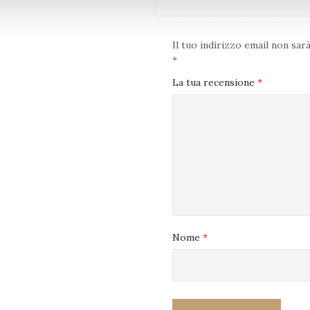
Il tuo indirizzo email non sar
*
La tua recensione
*
Vini Valpolicella D.O.C.
Vini Valpolicella D.O.C.
Nome
*
MARONE DELLA
AMARONE DEL
LPOLICELLA DOC
VALPOLICELLA 