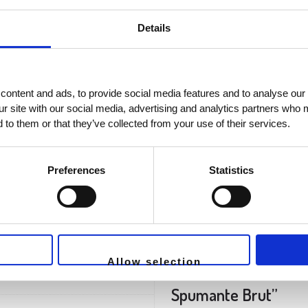
La base spumante prevede un 
Details
 e Tecnica di Spumantizzazione
ottenere il colore rosato. L
lungo in autoclave e sosta sui 
Brillante color rosa tenue con
ontent and ads, to provide social media features and to analyse our 
Analisi Sensoriale
fragole di bosco e rosa fragra
ur site with our social media, advertising and analytics partners who 
note morbide e rotonde con la 
 to them or that they’ve collected from your use of their services.
Ottimo aperitivo con spuntini 
Abbianamenti
Preferences
Statistics
cous alle verdure.
Temperatura
6-8 °C
Allow selection
Recensisci per pri
Spumante Brut”