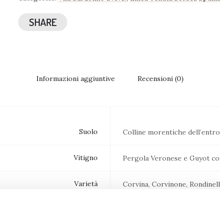
SHARE
Informazioni aggiuntive
Recensioni (0)
Suolo
Colline morentiche dell’entr
Vitigno
Pergola Veronese e Guyot con
Varietà
Corvina, Corvinone, Rondinell
Raccolta
Raccolta manuale