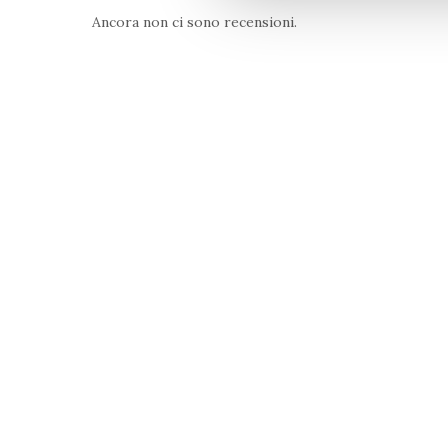
Ancora non ci sono recensioni.
A
VA
Vini Valpolicella D.O.C.