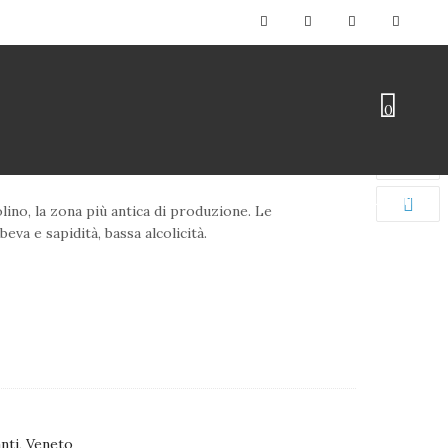
C SPUMANTE BRUT
0
RIA
BIO-SOSTENIBILITÀ
PREMI E RICONOSCIMENTI
LE TENUTE
lino, la zona più antica di produzione. Le
beva e sapidità, bassa alcolicità.
nti
,
Veneto