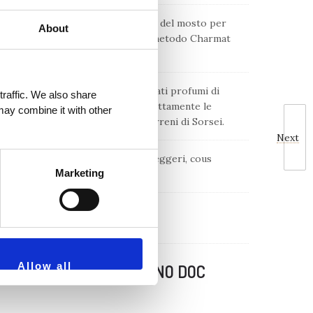
brevissimo contatto con le bucce del mosto per
About
a spumantizzazione avviene con il metodo Charmat
lieviti per più di tre mesi.
 perlage fine e persistente. Delicati profumi di
traffic. We also share
nte. Al palato si equilibrano perfettamente le
may combine it with other
spalla acido/sapida tipica del terreni di Sorsei.
Next
di latteria morbida, primi piatti leggeri, cous
Marketing
Allow all
mo “CHIARETTO BARDOLINO DOC