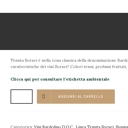
CHIARETTO BARDOLINO DO
13,00
€
HOME
LA STO
Tenuta Sorsei è nella zona classica della denominazione Bardo
caratteristiche dei vini Sorsei? Colori tenui, profumi fruttati, 
Clicca qui per consultare l’etichetta ambientale
AGGIUNGI AL CARRELLO
Categories:
Vini Bardolino D.O.C.
,
Linea Tenuta Sorsei
,
Spuma