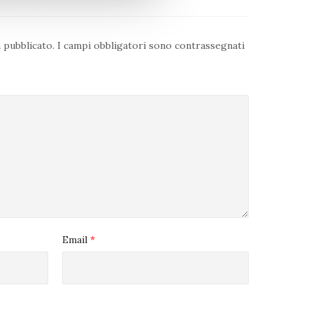
à pubblicato.
I campi obbligatori sono contrassegnati
Vini Valpolicella D.O.C.
Email
*
LA
RIPASSO SUPERIORE
DOC
DELLA VALPOLICELLA